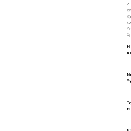
Δι
Ια
σχ
το
Υπ
Χρ
Η
στ
Ν
Υ
Τ
ευ