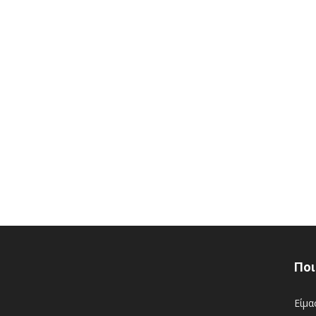
Ποι
Είμα