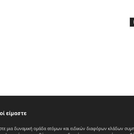
οί είμαστε
στε μια δυναμική ομάδα ατόμων και ειδικών διαφόρων κλάδων συμπε