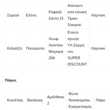
Απέναντι
Ραφαήλ
από κλινική
Συμεού
Ελένη
Λάρνακα
Σάντη 15
Τίμιου
Σταυρού
Εναντι
Λεωφ.
πρωην
Λεοντίου
Υπ.Σαρρη
Καλαϊτζή
Παναγιώτα
Λάρνακα
Μαχαιρά
νυν
20Α
SUPER
DISCOUNT
Πάφος
Φώτα
Αμάλθειας
Κουτέπας
Βασίλειος
Νοσοκομείου
Πάφος
2
Ευαγγελισμός