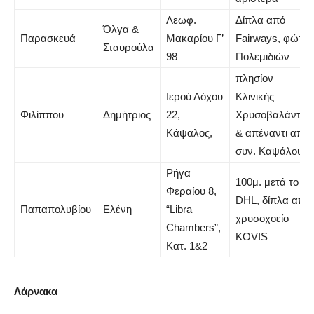
Λεωφ.
Δίπλα από
Όλγα &
Παρασκευά
Μακαρίου Γ’
Fairways, φώτα
Σταυρούλα
98
Πολεμιδιών
πλησίον
Ιερού Λόχου
Κλινικής
Φιλίππου
Δημήτριος
22,
Χρυσοβαλάντου
Κάψαλος,
& απέναντι από
συν. Καψάλου
Ρήγα
100μ. μετά το
Φεραίου 8,
DHL, δίπλα από
Παπαπολυβίου
Ελένη
“Libra
χρυσοχοείο
Chambers”,
KOVIS
Κατ. 1&2
Λάρνακα