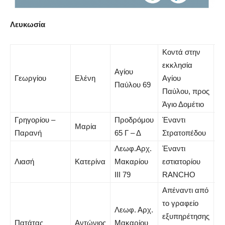
Λευκωσία
Κοντά στην
εκκλησία
Αγίου
Γεωργίου
Ελένη
Αγίου
Λ
Παύλου 69
Παύλου, προς
Άγιο Δομέτιο
Γρηγορίου –
Προδρόμου
Έναντι
Μαρία
Σ
Παρανή
65 Γ – Δ
Στρατοπέδου
Λεωφ.Αρχ.
Έναντι
Λιασή
Κατερίνα
Μακαρίου
εστιατορίου
Λ
ΙΙΙ 79
RANCHO
Απέναντι από
το γραφείο
Λεωφ. Αρχ.
εξυπηρέτησης
Πατάτας
Αντώνιος
Μακαρίου
Λ