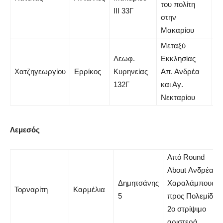
του πολίτη
ΙΙΙ 33Γ
στην
Μακαρίου
Μεταξύ
Λεωφ.
Εκκλησίας
Χατζηγεωργίου
Ερρίκος
Κυρηνείας
Απ. Ανδρέα
Α
132Γ
και Αγ.
Νεκταρίου
Λεμεσός
Από Round
About Ανδρέα
Δημητσάνης
Χαραλάμπους
Τορναρίτη
Καρμέλια
5
προς Πολεμίδια,
2ο στρίψιμο
αριστερά