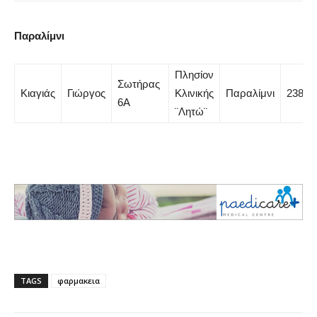
Παραλίμνι
Πλησίον
Σωτήρας
Κιαγιάς
Γιώργος
Κλινικής
Παραλίμνι
23827
6Α
¨Λητώ¨
TAGS
φαρμακεια